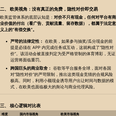
二、 欧美视角：没有真正的免费，隐性对价即交易
欧美监管体系的底层认知是：
对价不只有现金，任何对平台有商
业价值的付出（看广告、贡献流量、留存数据），都属于法定意
义上的“有偿交换”。
严苛的法律定性：
在欧美，如果参与抽奖/瓜分现金的前
提是必须在 APP 内完成任务或互动，这就构成了“隐性对
价”。该活动会被直接判定为受严格管制的体育博彩，无证
运营将面临重罚。
跨国巨头的商业取舍：
谷歌等平台服务全球，面对各国
对“隐性对价”的严苛限制，推出这类现金竞猜的合规风险
极高。同时，利用小额现金诱导用户出让时间与数据的模
式，在欧美也面临极大的舆论与商业伦理风险。
三、 核心逻辑对比表
维度
国内市场视角
欧美市场视角