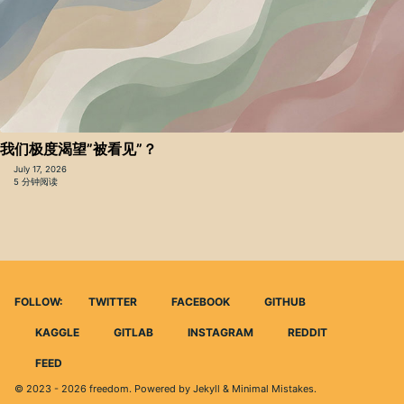
我们极度渴望”被看见”？
July 17, 2026
5 分钟阅读
FOLLOW:
TWITTER
FACEBOOK
GITHUB
KAGGLE
GITLAB
INSTAGRAM
REDDIT
FEED
© 2023 - 2026
freedom
. Powered by
Jekyll
&
Minimal Mistakes
.