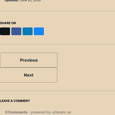
Updated:
June 20, 2026
SHARE ON
X
Facebook
LinkedIn
Bluesky
Previous
Next
LEAVE A COMMENT