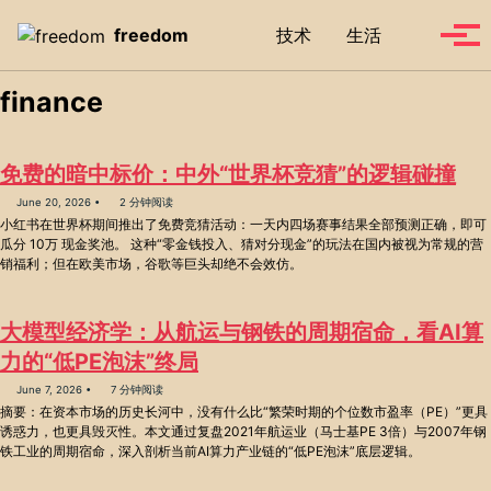
Skip to primary navigation
Skip to content
Skip to footer
Toggle se
freedom
技术
生活
Tog
finance
免费的暗中标价：中外“世界杯竞猜”的逻辑碰撞
June 20, 2026
2 分钟阅读
小红书在世界杯期间推出了免费竞猜活动：一天内四场赛事结果全部预测正确，即可
瓜分 10万 现金奖池。 这种“零金钱投入、猜对分现金”的玩法在国内被视为常规的营
销福利；但在欧美市场，谷歌等巨头却绝不会效仿。
大模型经济学：从航运与钢铁的周期宿命，看AI算
力的“低PE泡沫”终局
June 7, 2026
7 分钟阅读
摘要：在资本市场的历史长河中，没有什么比“繁荣时期的个位数市盈率（PE）”更具
诱惑力，也更具毁灭性。本文通过复盘2021年航运业（马士基PE 3倍）与2007年钢
铁工业的周期宿命，深入剖析当前AI算力产业链的“低PE泡沫”底层逻辑。