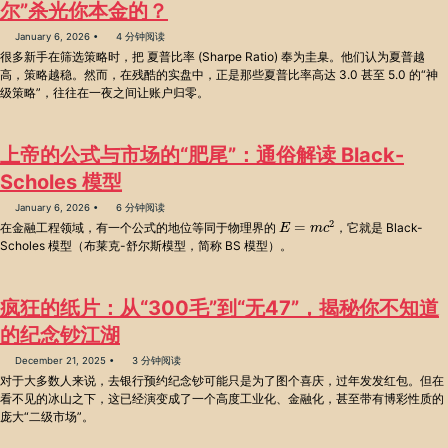
尔”杀光你本金的？
January 6, 2026
4 分钟阅读
很多新手在筛选策略时，把 夏普比率 (Sharpe Ratio) 奉为圭臬。他们认为夏普越
高，策略越稳。然而，在残酷的实盘中，正是那些夏普比率高达 3.0 甚至 5.0 的“神
级策略”，往往在一夜之间让账户归零。
上帝的公式与市场的“肥尾”：通俗解读 Black-
Scholes 模型
January 6, 2026
6 分钟阅读
E
=
m
c
2
在金融工程领域，有一个公式的地位等同于物理界的
，它就是 Black-
Scholes 模型（布莱克-舒尔斯模型，简称 BS 模型）。
疯狂的纸片：从“300毛”到“无47”，揭秘你不知道
的纪念钞江湖
December 21, 2025
3 分钟阅读
对于大多数人来说，去银行预约纪念钞可能只是为了图个喜庆，过年发发红包。但在
看不见的冰山之下，这已经演变成了一个高度工业化、金融化，甚至带有博彩性质的
庞大“二级市场”。