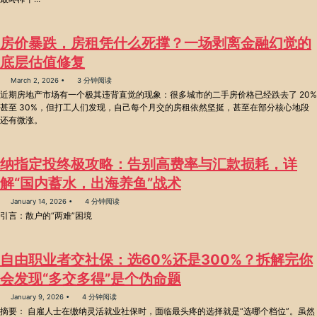
房价暴跌，房租凭什么死撑？一场剥离金融幻觉的
底层估值修复
March 2, 2026
3 分钟阅读
近期房地产市场有一个极其违背直觉的现象：很多城市的二手房价格已经跌去了 20%
甚至 30%，但打工人们发现，自己每个月交的房租依然坚挺，甚至在部分核心地段
还有微涨。
纳指定投终极攻略：告别高费率与汇款损耗，详
解“国内蓄水，出海养鱼”战术
January 14, 2026
4 分钟阅读
引言：散户的“两难”困境
自由职业者交社保：选60%还是300%？拆解完你
会发现“多交多得”是个伪命题
January 9, 2026
4 分钟阅读
摘要： 自雇人士在缴纳灵活就业社保时，面临最头疼的选择就是“选哪个档位”。虽然