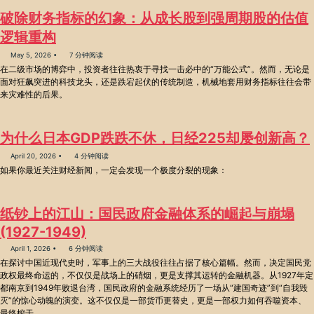
破除财务指标的幻象：从成长股到强周期股的估值
逻辑重构
May 5, 2026
7 分钟阅读
在二级市场的博弈中，投资者往往热衷于寻找一击必中的“万能公式”。然而，无论是
面对狂飙突进的科技龙头，还是跌宕起伏的传统制造，机械地套用财务指标往往会带
来灾难性的后果。
为什么日本GDP跌跌不休，日经225却屡创新高？
April 20, 2026
4 分钟阅读
如果你最近关注财经新闻，一定会发现一个极度分裂的现象：
纸钞上的江山：国民政府金融体系的崛起与崩塌
(1927-1949)
April 1, 2026
6 分钟阅读
在探讨中国近现代史时，军事上的三大战役往往占据了核心篇幅。然而，决定国民党
政权最终命运的，不仅仅是战场上的硝烟，更是支撑其运转的金融机器。从1927年定
都南京到1949年败退台湾，国民政府的金融系统经历了一场从“建国奇迹”到“自我毁
灭”的惊心动魄的演变。这不仅仅是一部货币更替史，更是一部权力如何吞噬资本、
最终榨干...