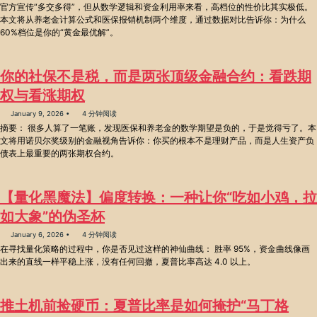
官方宣传“多交多得”，但从数学逻辑和资金利用率来看，高档位的性价比其实极低。
本文将从养老金计算公式和医保报销机制两个维度，通过数据对比告诉你：为什么
60%档位是你的“黄金最优解”。
你的社保不是税，而是两张顶级金融合约：看跌期
权与看涨期权
January 9, 2026
4 分钟阅读
摘要： 很多人算了一笔账，发现医保和养老金的数学期望是负的，于是觉得亏了。本
文将用诺贝尔奖级别的金融视角告诉你：你买的根本不是理财产品，而是人生资产负
债表上最重要的两张期权合约。
【量化黑魔法】偏度转换：一种让你“吃如小鸡，拉
如大象”的伪圣杯
January 6, 2026
4 分钟阅读
在寻找量化策略的过程中，你是否见过这样的神仙曲线： 胜率 95%，资金曲线像画
出来的直线一样平稳上涨，没有任何回撤，夏普比率高达 4.0 以上。
推土机前捡硬币：夏普比率是如何掩护“马丁格