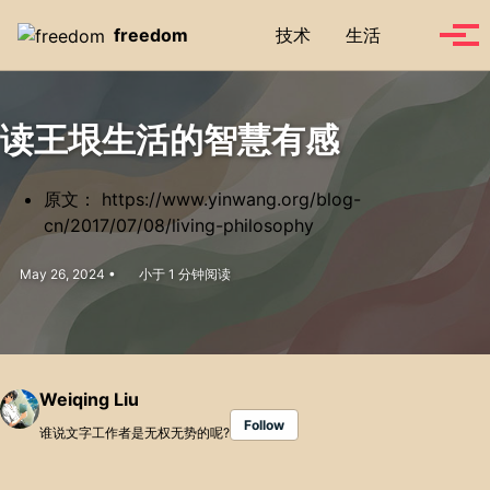
Skip to primary navigation
Skip to content
Skip to footer
Toggle se
freedom
技术
生活
Tog
读王垠生活的智慧有感
原文： https://www.yinwang.org/blog-
cn/2017/07/08/living-philosophy
May 26, 2024
小于 1 分钟阅读
Weiqing Liu
Follow
谁说文字工作者是无权无势的呢?