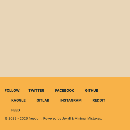
FOLLOW:
TWITTER
FACEBOOK
GITHUB
KAGGLE
GITLAB
INSTAGRAM
REDDIT
FEED
© 2023 - 2026
freedom
. Powered by
Jekyll
&
Minimal Mistakes
.