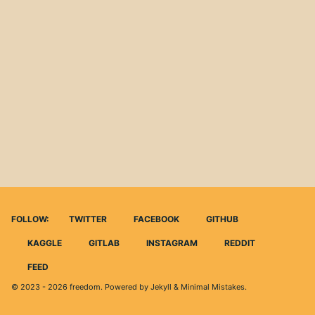
FOLLOW:
TWITTER
FACEBOOK
GITHUB
KAGGLE
GITLAB
INSTAGRAM
REDDIT
FEED
© 2023 - 2026
freedom
. Powered by
Jekyll
&
Minimal Mistakes
.