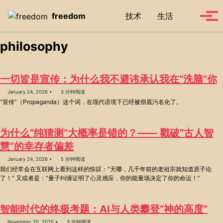
Skip to primary navigation
Skip to content
Skip to footer
Toggle se
freedom
技术
生活
Tog
philosophy
一切皆是宣传：为什么我不避讳承认我在“洗脑”你
January 24, 2026
3 分钟阅读
“宣传”（Propaganda）这个词，在现代语境下已经被彻底污名化了。
为什么“纯猜测”大概率是错的？—— 戳破“古人智
慧”的幸存者偏差
January 24, 2026
5 分钟阅读
我们经常会在互联网上看到这样的惊叹：“天哪，几千年前的老祖宗就知道原子论
了！” 又或者是：“量子纠缠证明了心灵感应，你的能量场决定了你的命运！”
智能时代的终极考题：AI与人类攀登“神的高度”
November 20, 2025
3 分钟阅读