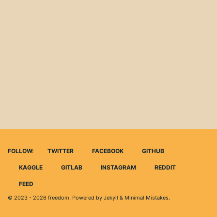
FOLLOW:
TWITTER
FACEBOOK
GITHUB
KAGGLE
GITLAB
INSTAGRAM
REDDIT
FEED
© 2023 - 2026
freedom
. Powered by
Jekyll
&
Minimal Mistakes
.