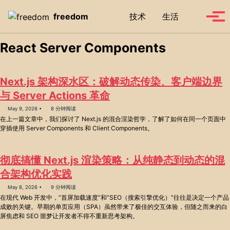
Skip to primary navigation
Skip to content
Skip to footer
Toggle se
freedom
技术
生活
Tog
React Server Components
Next.js 架构深水区：破解动态传染、客户端边界
与 Server Actions 革命
May 9, 2026
8 分钟阅读
在上一篇文章中，我们探讨了 Next.js 的混合渲染哲学，了解了如何在同一个页面中
穿插使用 Server Components 和 Client Components。
彻底搞懂 Next.js 渲染策略：从纯静态到动态的混
合架构优化实践
May 8, 2026
9 分钟阅读
在现代 Web 开发中，“首屏加载速度”和“SEO（搜索引擎优化）”往往是决定一个产品
成败的关键。早期的单页应用（SPA）虽然带来了极佳的交互体验，但随之而来的白
屏焦虑和 SEO 噩梦让开发者不得不重新思考架构。