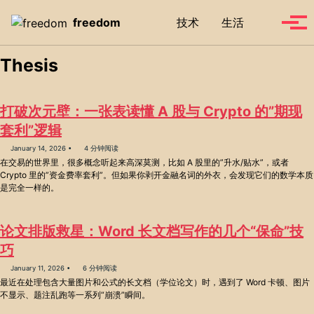
Skip to primary navigation
Skip to content
Skip to footer
Toggle se
freedom
技术
生活
Tog
Thesis
打破次元壁：一张表读懂 A 股与 Crypto 的”期现
套利”逻辑
January 14, 2026
4 分钟阅读
在交易的世界里，很多概念听起来高深莫测，比如 A 股里的”升水/贴水”，或者
Crypto 里的”资金费率套利”。但如果你剥开金融名词的外衣，会发现它们的数学本质
是完全一样的。
论文排版救星：Word 长文档写作的几个“保命”技
巧
January 11, 2026
6 分钟阅读
最近在处理包含大量图片和公式的长文档（学位论文）时，遇到了 Word 卡顿、图片
不显示、题注乱跑等一系列“崩溃”瞬间。