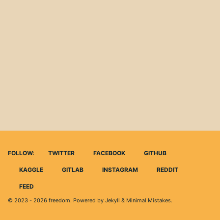
FOLLOW:
TWITTER
FACEBOOK
GITHUB
KAGGLE
GITLAB
INSTAGRAM
REDDIT
FEED
© 2023 - 2026
freedom
. Powered by
Jekyll
&
Minimal Mistakes
.