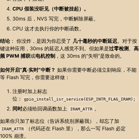
CPU 假装没听见（中断被挂起）。
30ms 后，NVS 写完，中断解除屏蔽。
CPU 这才去执行你的中断函数。
结论
： 你没炸，是因为你忍受了
几十毫秒的中断延迟
。对于按
键这种应用，30ms 的延迟人感觉不到。但如果是
过零检测
、
高
频 PWM 捕获
或
电机控制
，这 30ms 的“失明”是致命的。
如何开启“真·实时”中断？
如果你需要中断必须立刻响应，不能
等 Flash 写完，你需要这样做：
注册时加上标志
位：
gpio_install_isr_service(ESP_INTR_FLAG_IRAM);
同时
必须给回调函数加上
。
IRAM_ATTR
如果你只加了标志位（告诉系统别屏蔽我），却忘了加
（代码还在 Flash 里），那么一写 Flash 必定
IRAM_ATTR
100% 崩溃。