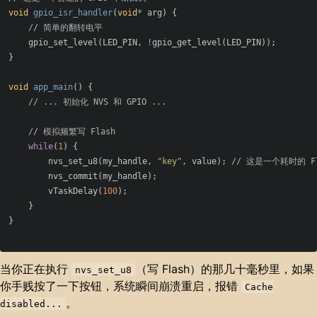
void
gpio_isr_handler
(
void
*
arg
)
{
// 简单的翻转电平
gpio_set_level
(
LED_PIN
,
!
gpio_get_level
(
LED_PIN
));
}
void
app_main
()
{
// ... 初始化 NVS 和 GPIO ...
// 模拟频繁写 Flash
while
(
1
)
{
nvs_set_u8
(
my_handle
,
"key"
,
value
);
// 这是一个耗时的 F
nvs_commit
(
my_handle
);
vTaskDelay
(
100
);
}
}
当你正在执行
（写 Flash）的那几十毫秒里，如果
nvs_set_u8
你手贱按了一下按钮，系统瞬间崩溃重启，报错
Cache
。
disabled...