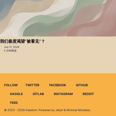
我们极度渴望”被看见”？
July 17, 2026
5 分钟阅读
FOLLOW:
TWITTER
FACEBOOK
GITHUB
KAGGLE
GITLAB
INSTAGRAM
REDDIT
FEED
© 2023 - 2026
freedom
. Powered by
Jekyll
&
Minimal Mistakes
.