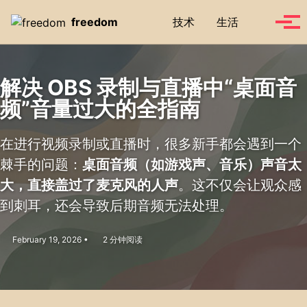
Skip to primary navigation
Skip to content
Skip to footer
Toggle se
freedom
技术
生活
Tog
解决 OBS 录制与直播中“桌面音
频”音量过大的全指南
在进行视频录制或直播时，很多新手都会遇到一个
棘手的问题：
桌面音频（如游戏声、音乐）声音太
大，直接盖过了麦克风的人声
。这不仅会让观众感
到刺耳，还会导致后期音频无法处理。
February 19, 2026
2 分钟阅读