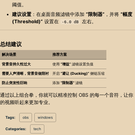
阈值。
建议设置
：在桌面音频滤镜中添加
“限制器”
，并将
“幅度
(Threshold)”
设置在
左右。
-6.0 dB
总结建议
解决场景
推荐方案
背景音持久性过大
使用
“增益”
滤镜设置负值
需要人声清晰，背景音做陪衬
开启
“避让 (Ducking)”
侧链压缩
防止突发性巨响
添加
“限制器”
滤镜
通过以上组合拳，你就可以精准控制 OBS 的每一个音符，让你
的视频听起来更加专业。
Tags:
obs
windows
Categories:
tech