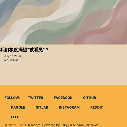
我们极度渴望”被看见”？
July 17, 2026
5 分钟阅读
FOLLOW:
TWITTER
FACEBOOK
GITHUB
KAGGLE
GITLAB
INSTAGRAM
REDDIT
FEED
© 2023 - 2026
freedom
. Powered by
Jekyll
&
Minimal Mistakes
.