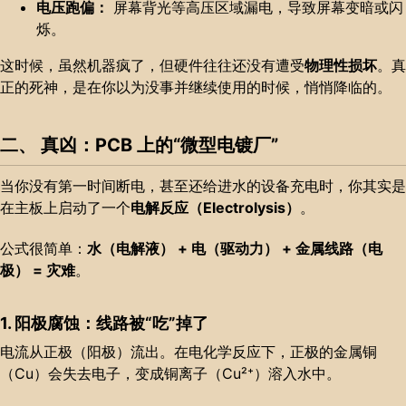
电压跑偏：
屏幕背光等高压区域漏电，导致屏幕变暗或闪
烁。
这时候，虽然机器疯了，但硬件往往还没有遭受
物理性损坏
。真
正的死神，是在你以为没事并继续使用的时候，悄悄降临的。
二、 真凶：PCB 上的“微型电镀厂”
当你没有第一时间断电，甚至还给进水的设备充电时，你其实是
在主板上启动了一个
电解反应（Electrolysis）
。
公式很简单：
水（电解液） + 电（驱动力） + 金属线路（电
极） = 灾难
。
1. 阳极腐蚀：线路被“吃”掉了
电流从正极（阳极）流出。在电化学反应下，正极的金属铜
（Cu）会失去电子，变成铜离子（Cu²⁺）溶入水中。