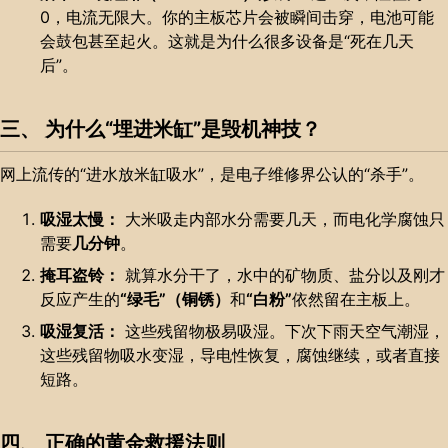
0，电流无限大。你的主板芯片会被瞬间击穿，电池可能
会鼓包甚至起火。这就是为什么很多设备是“死在几天
后”。
三、 为什么“埋进米缸”是毁机神技？
网上流传的“进水放米缸吸水”，是电子维修界公认的“杀手”。
吸湿太慢：
大米吸走内部水分需要几天，而电化学腐蚀只
需要
几分钟
。
掩耳盗铃：
就算水分干了，水中的矿物质、盐分以及刚才
反应产生的
“绿毛”（铜锈）
和
“白粉”
依然留在主板上。
吸湿复活：
这些残留物极易吸湿。下次下雨天空气潮湿，
这些残留物吸水变湿，导电性恢复，腐蚀继续，或者直接
短路。
四、 正确的黄金救援法则