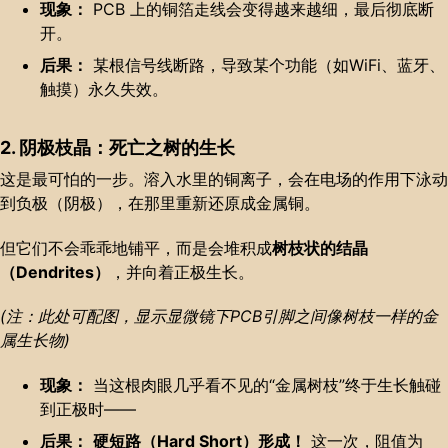
现象：
PCB 上的铜箔走线会变得越来越细，最后彻底断
开。
后果：
某根信号线断路，导致某个功能（如WiFi、蓝牙、
触摸）永久失效。
2. 阴极枝晶：死亡之树的生长
这是最可怕的一步。溶入水里的铜离子，会在电场的作用下泳动
到负极（阴极），在那里重新还原成金属铜。
但它们不会乖乖地铺平，而是会堆积成
树枝状的结晶
（Dendrites）
，并向着正极生长。
(注：此处可配图，显示显微镜下PCB引脚之间像树枝一样的金
属生长物)
现象：
当这根肉眼几乎看不见的“金属树枝”终于生长触碰
到正极时——
后果：
硬短路（Hard Short）形成！
这一次，阻值为