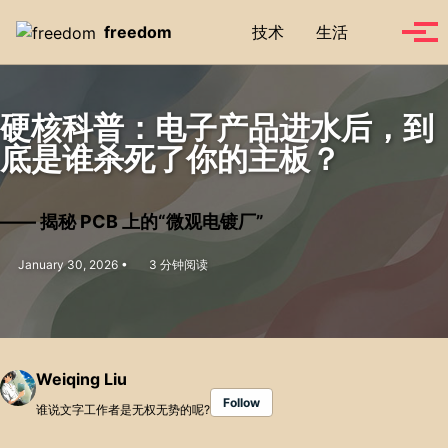
Skip to primary navigation
Skip to content
Skip to footer
Toggle se
freedom
技术
生活
Tog
硬核科普：电子产品进水后，到
底是谁杀死了你的主板？
—— 揭秘 PCB 上的“微观电镀厂”
January 30, 2026
3 分钟阅读
Weiqing Liu
Follow
谁说文字工作者是无权无势的呢?