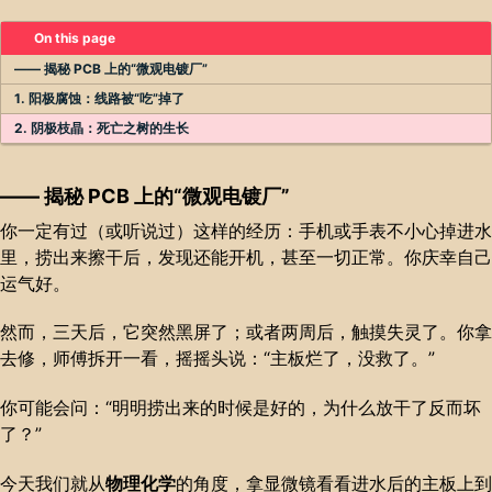
On this page
—— 揭秘 PCB 上的“微观电镀厂”
1. 阳极腐蚀：线路被“吃”掉了
2. 阴极枝晶：死亡之树的生长
—— 揭秘 PCB 上的“微观电镀厂”
你一定有过（或听说过）这样的经历：手机或手表不小心掉进水
里，捞出来擦干后，发现还能开机，甚至一切正常。你庆幸自己
运气好。
然而，三天后，它突然黑屏了；或者两周后，触摸失灵了。你拿
去修，师傅拆开一看，摇摇头说：“主板烂了，没救了。”
你可能会问：“明明捞出来的时候是好的，为什么放干了反而坏
了？”
今天我们就从
物理化学
的角度，拿显微镜看看进水后的主板上到