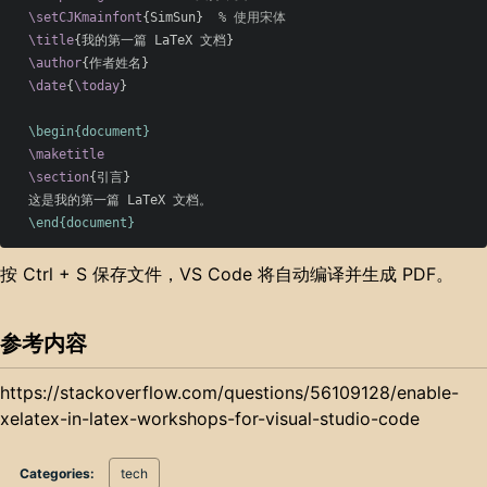
\setCJKmainfont
{
SimSun
}
% 使用宋体
\title
{
我的第一篇 LaTeX 文档
}
\author
{
作者姓名
}
\date
{
\today
}
\begin{document}
\maketitle
\section
{
引言
}
  这是我的第一篇 LaTeX 文档。

\end{document}
按 Ctrl + S 保存文件，VS Code 将自动编译并生成 PDF。
参考内容
https://stackoverflow.com/questions/56109128/enable-
xelatex-in-latex-workshops-for-visual-studio-code
Categories:
tech