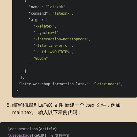
{
"name"
:
"latexmk"
,
"command"
:
"latexmk"
,
"args"
:
[
"-xelatex"
,
"-synctex=1"
,
"-interaction=nonstopmode"
,
"-file-line-error"
,
"-outdir=%OUTDIR%"
,
"%DOC%"
]
}
],
"latex-workshop.formatting.latex"
:
"latexindent"
,
}
编写和编译 LaTeX 文件 新建一个 .tex 文件，例如
main.tex。 输入以下示例代码：
\documentclass
{
article
}
\usepackage
{
xeCJK
}
% 支持中文