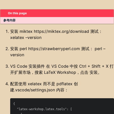
On this page
参考内容
安装 miktex https://miktex.org/download 测试：
xelatex –version
安装 perl https://strawberryperl.com 测试： perl –
version
VS Code 安装插件 在 VS Code 中按 Ctrl + Shift + X 打
开扩展市场，搜索 LaTeX Workshop，点击 安装。
配置使用 xelatex 而不是 pdflatex 创
建.vscode/settings.json 内容：
{
"latex-workshop.latex.tools"
:
[