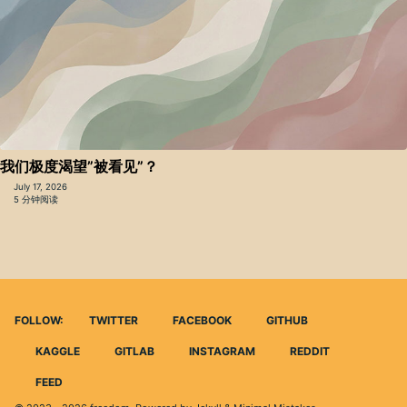
我们极度渴望”被看见”？
July 17, 2026
5 分钟阅读
FOLLOW:
TWITTER
FACEBOOK
GITHUB
KAGGLE
GITLAB
INSTAGRAM
REDDIT
FEED