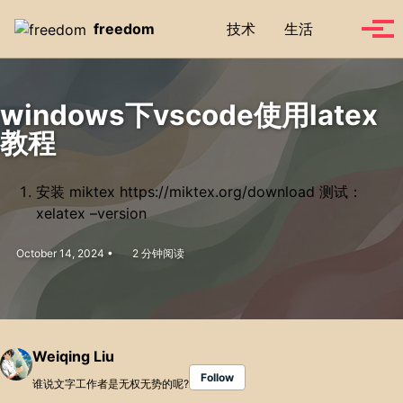
Skip to primary navigation
Skip to content
Skip to footer
Toggle se
freedom
技术
生活
Tog
windows下vscode使用latex
教程
安装 miktex https://miktex.org/download 测试：
xelatex –version
October 14, 2024
2 分钟阅读
Weiqing Liu
Follow
谁说文字工作者是无权无势的呢?