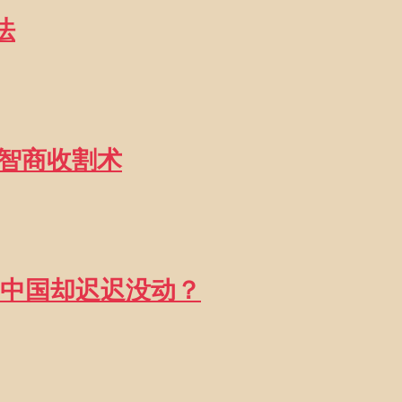
法
高智商收割术
中国却迟迟没动？