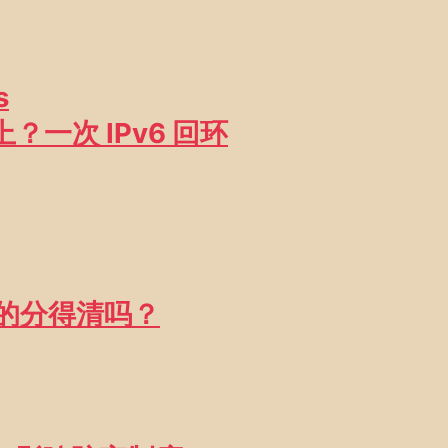
。
s
连不上？一次 IPv6 回环
真的分得清吗？