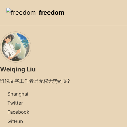
Skip to primary navigation
Skip to content
Skip to footer
freedom
Weiqing Liu
谁说文字工作者是无权无势的呢?
Shanghai
Twitter
Facebook
GitHub